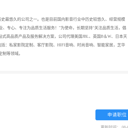
中历史最悠久的公司之一。也是目前国内影音行业中历史较悠久、经营规模
业、专心、专注为品质生活服务！”为使命，长期坚持“关注品质生活，倡
站式高品质产品及服务解决方案，公司代理美国JBL、英国B＆W、日本天
括：私家影院定制、客厅影院、HIFI音响、时尚音响、智能家居，芝华
定制等领域。
申请职位
更新时间： 08-