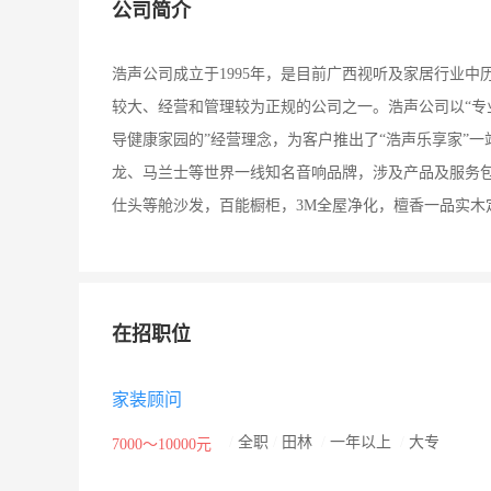
公司简介
浩声公司成立于1995年，是目前广西视听及家居行业
较大、经营和管理较为正规的公司之一。浩声公司以“专
导健康家园的”经营理念，为客户推出了“浩声乐享家”一
龙、马兰士等世界一线知名音响品牌，涉及产品及服务包
仕头等舱沙发，百能橱柜，3M全屋净化，檀香一品实木
在招职位
家装顾问
/
全职
/
田林
/
一年以上
/
大专
7000～10000元