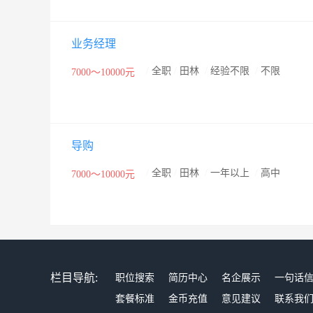
业务经理
/
全职
/
田林
/
经验不限
/
不限
7000～10000元
导购
/
全职
/
田林
/
一年以上
/
高中
7000～10000元
栏目导航:
职位搜索
简历中心
名企展示
一句话
套餐标准
金币充值
意见建议
联系我